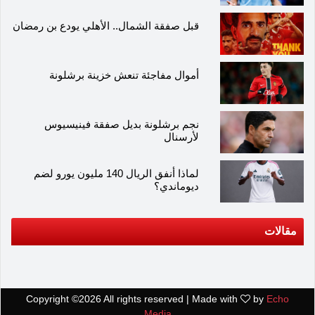
قبل صفقة الشمال.. الأهلي يودع بن رمضان
أموال مفاجئة تنعش خزينة برشلونة
نجم برشلونة بديل صفقة فينيسيوس
لأرسنال
لماذا أنفق الريال 140 مليون يورو لضم
ديوماندي؟
مقالات
Copyright ©
2026 All rights reserved | Made with
by
Echo
Media