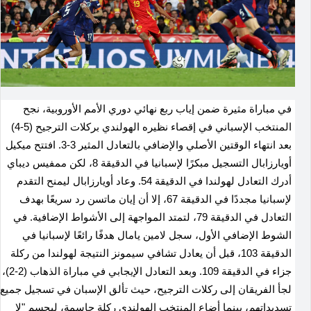
في مباراة مثيرة ضمن إياب ربع نهائي دوري الأمم الأوروبية، نجح
المنتخب الإسباني في إقصاء نظيره الهولندي بركلات الترجيح (5-4)
بعد انتهاء الوقتين الأصلي والإضافي بالتعادل المثير 3-3. افتتح ميكيل
أويارزابال التسجيل مبكرًا لإسبانيا في الدقيقة 8، لكن ممفيس ديباي
أدرك التعادل لهولندا في الدقيقة 54. وعاد أويارزابال ليمنح التقدم
لإسبانيا مجددًا في الدقيقة 67، إلا أن إيان ماتسن رد سريعًا بهدف
التعادل في الدقيقة 79، لتمتد المواجهة إلى الأشواط الإضافية. في
الشوط الإضافي الأول، سجل لامين يامال هدفًا رائعًا لإسبانيا في
الدقيقة 103، قبل أن يعادل تشافي سيمونز النتيجة لهولندا من ركلة
جزاء في الدقيقة 109. وبعد التعادل الإيجابي في مباراة الذهاب (2-2)،
لجأ الفريقان إلى ركلات الترجيح، حيث تألق الإسبان في تسجيل جميع
تسديداتهم، بينما أضاع المنتخب الهولندي ركلة حاسمة، ليحسم "لا