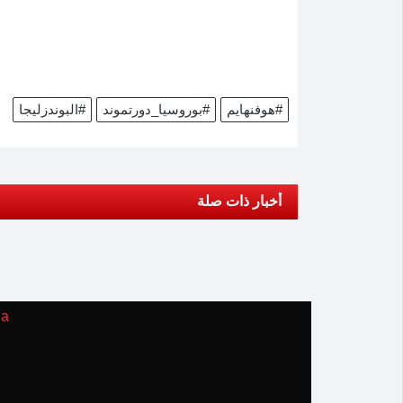
#هوفنهايم
#بوروسيا_دورتموند
#البوندزليجا
أخبار ذات صلة
ia