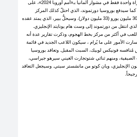
هوفنهايم. وسيُوقّع بيير (21 عاماً)، الذي شارك في مباراة واحدة فقط في مشوار ألمانيا بـ«أمم أوروبا 2024»، على
ما سيدفع بوروسيا دورتموند، الذي احتلّ كذلك المركز
الخامس في الدوري الألماني، الموسم الماضي، مبلغ 30 مليون يورو (33 مليون دولار). وسيحلُّ بيير، الذي يمتد عقده
لنيكلاس فولكروج، الذي انتقل من دورتموند إلى وست هام يونايتد الإنجليزي.
ه يمكنه اللعب في أكثر من مركز بخط الهجوم، وذكرت تقارير عدة أنه
ارت الأمور على ما يُرام ، سيكون اللاعب الجديد في قائمة
ض مُنافسه فونيكس لوبيك، السبت المقبل. وتعاقد بوروسيا
ات الصيفية، ومنهم ثنائي شتوتجارت الغيني سيرهو جيراسي،
تون الإنجليزي، ويان كوتو من مانشستر سيتي. وسيجعل التعاقد
جيحاً.