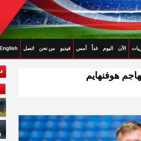
ريات
الآن
اليوم
غداً
أمس
فيديو
من نحن
اتصل
English
في
اجم هوفنهايم