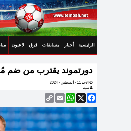
الرئيسية
أخبار
مسابقات
فرق
لاعبون
مبا
دورتموند يقترب من ضم مُه
الأحد 11 - أغسطس - 2024
تمبة
Copy
Email
WhatsApp
Facebook
X
Link