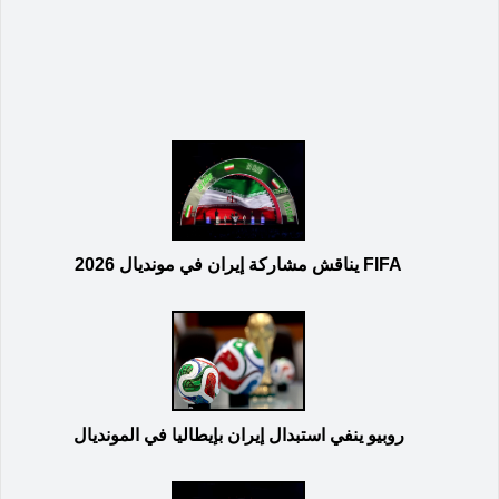
FIFA يناقش مشاركة إيران في مونديال 2026
روبيو ينفي استبدال إيران بإيطاليا في المونديال