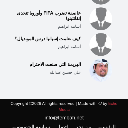
عاصفة تضرب FIFA وأوروبا تتحدى
إنفانتينو!
أسامة ابراهيم
كيف تعلمت إسبانيا درس المونديال؟
أسامة ابراهيم
الهزيمة التي صنعت الاحترام
علي حسين عبدالله
Copyright ©
2026 All rights reserved | Made with
by
Echo
Media
info@tembah.net
الرئيسية
من نحن
اتصل
سياسة الخصوصية