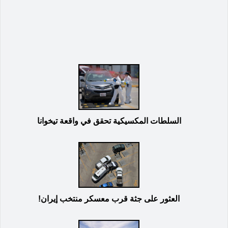
السلطات المكسيكية تحقق في واقعة تيخوانا
العثور على جثة قرب معسكر منتخب إيران!