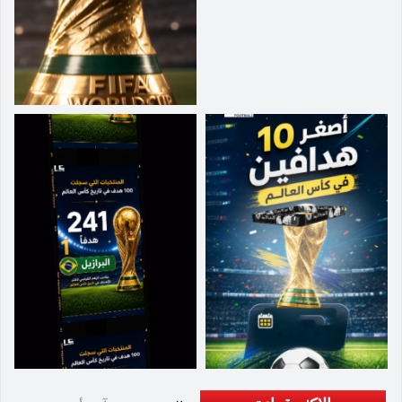
حرداني، - الوسط: سامان قدوس، سعيد عزت اللهي،
محمد قرباني، روزبه جشمي، أميرمحمد رضاقينيا،
محمد محبي، مهدي ترابي، مهدي قائدي، علي رضا
جهانبخش، آريا يوسفي، - الهجوم: مهدي طارمي،
أميرحسين حسين زاده، علي عليبور، شهريار مغانلو،
دينيس إيكرت (دينيس دارغاهي).