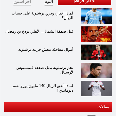
الاكثر قراءة
اليوم
آخر أسبوع
لماذا اختار رودري برشلونة على حساب
الريال؟
قبل صفقة الشمال.. الأهلي يودع بن رمضان
أموال مفاجئة تنعش خزينة برشلونة
نجم برشلونة بديل صفقة فينيسيوس
لأرسنال
لماذا أنفق الريال 140 مليون يورو لضم
ديوماندي؟
مقالات