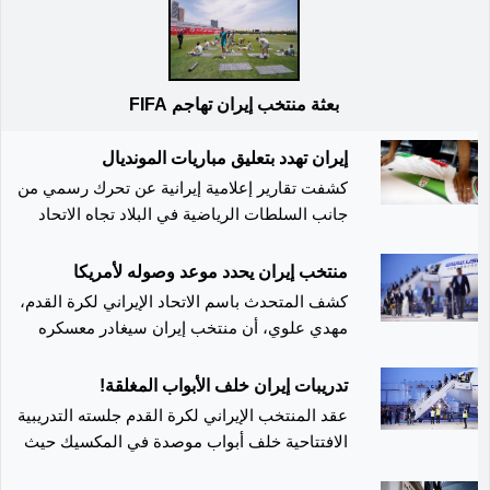
بعثة منتخب إيران تهاجم FIFA
إيران تهدد بتعليق مباريات المونديال
كشفت تقارير إعلامية إيرانية عن تحرك رسمي من
جانب السلطات الرياضية في البلاد تجاه الاتحاد
الدولي لكرة القدم "الفيفا"، قبل انطلاق منافسات
كأس العالم 2026. ووفقًا للتقارير، أبلغت إيران
منتخب إيران يحدد موعد وصوله لأمريكا
مسؤولي "الفيفا" باحتمالية اتخاذ إجراءات قد تصل إل
كشف المتحدث باسم الاتحاد الإيراني لكرة القدم،
تعليق مباريات منتخبها في البطولة، حال السماح
مهدي علوي، أن منتخب إيران سيغادر معسكره
بظهور أعلام غير معترف بها رسميًا أو رفع شعارات
التحضيري في المكسيك متجهًا إلى الولايات المتحدة
تعتبرها طهران معادية للمنتخب الإيراني داخل
قبل 24 ساعة فقط من مباراته الافتتاحية في كأس
تدريبات إيران خلف الأبواب المغلقة!
الملاعب المستضيفة للمباريات. وأكد أحمد دونيامالي،
العالم 2026 أمام نيوزيلندا، المقررة يوم 15
عقد المنتخب الإيراني لكرة القدم جلسته التدريبية
وزير الرياضة الإيراني، أن بلاده طالبت الاتحاد الدولي
يونيو. وأوضح علوي أن بعثة المنتخب ستسافر عبر
الافتتاحية خلف أبواب موصدة في المكسيك حيث
بضمان عدم استغلال المباريات في أي ممارسات أو
رحلة خاصة (شارتر) إلى مدينة لوس أنجليس، مقر
وصل لتوه لإقامة معسكره تحضيرا لنهائيات كأس
رسائل تستهدف المنتخب الوطني، مشيرًا إلى أن
إقامة المباراة، على أن يتم الانتقال المبكر في