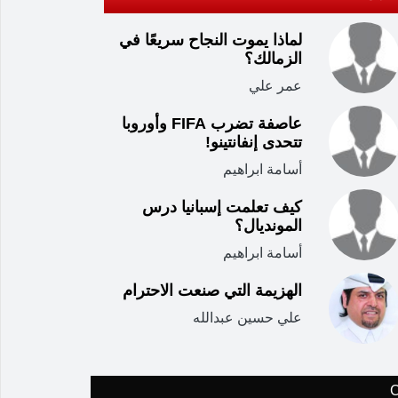
لماذا يموت النجاح سريعًا في
الزمالك؟
عمر علي
عاصفة تضرب FIFA وأوروبا
تتحدى إنفانتينو!
أسامة ابراهيم
كيف تعلمت إسبانيا درس
المونديال؟
أسامة ابراهيم
الهزيمة التي صنعت الاحترام
علي حسين عبدالله
C