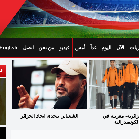
ريات
الآن
اليوم
غداً
أمس
فيديو
من نحن
اتصل
English
في
ائرية- مغربية في
الشعباني يتحدى اتحاد الجزائر
لكونفيدرالية