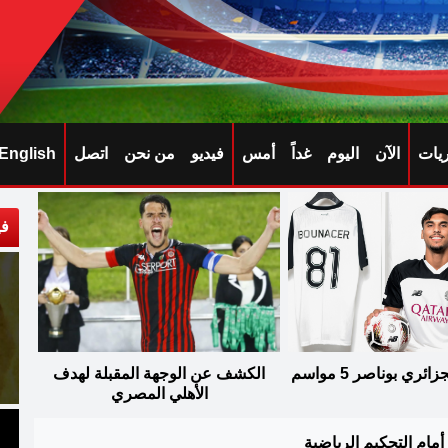
ريات
الآن
اليوم
غداً
أمس
فيديو
من نحن
اتصل
English
في
ري بوناصر 5 مواسم
الكشف عن الوجهة المقبلة لهدف
الأهلي المصري
أمام التحكيم الرياضية