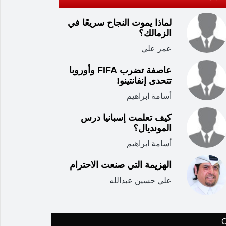
لماذا يموت النجاح سريعًا في
الزمالك؟
عمر علي
عاصفة تضرب FIFA وأوروبا
تتحدى إنفانتينو!
أسامة ابراهيم
كيف تعلمت إسبانيا درس
المونديال؟
أسامة ابراهيم
الهزيمة التي صنعت الاحترام
علي حسين عبدالله
C