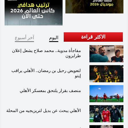
مباراته القادمة خارج أرضه في ملعب جوديسون بارك
أمام إيفرتون في الدوري الممتاز يوم 14 يناير.
الاكثر قراءة
اليوم
آخر أسبوع
مفاجأة مدوية.. محمد صلاح يشعل إعلان
طرابزون
لتعويض رحيل بن رمضان.. الأهلي يراقب
إيتو
منصف بقرار يلتحق بمعسكر الأهلي
الأهلي يبحث عن بديل لتريزيجيه من المحلة