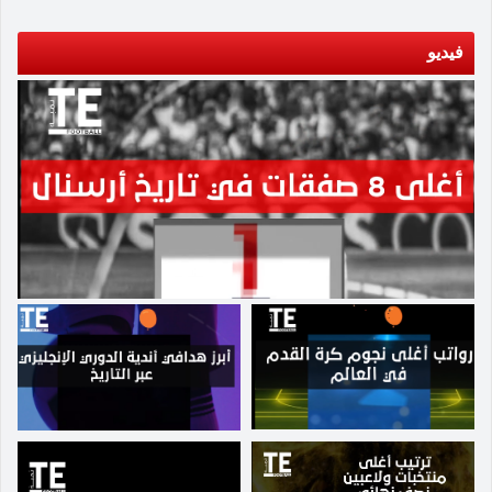
التعادل مع أياكس سلبيا. وقال المدرب الإسباني،
الذي يتخلف عن ليفربول المتصدر بثلاث نقاط فقط
الدوري الإنجليزي الممتاز في المركز السابع ويحتل
الذي يعد خبيرا في تحقيق الانتصارات بالمباريات
في المركز الثاني في الدوري، بكأس الاتحاد الإنجليزي
الفريق حالياً المركز الرابع بفارق ست نقاط عن
فيديو
الأوروبية التي تقام أيام الخميس حيث فاز بالدوري
سبع مرات لكنه لم يحقق اللقب منذ 1957. وقال
توتنهام صاحب المركز الخامس الذي يمتلك مباراتين
الأوروبي أربع مرات، إن كل هذا جزء من الجدول. وقال
إيمري "لعبنا بشغف كبير، ولأننا فريق ناضج أعتقد أننا
مؤجلتين.
إيمري: "الآن يجب أن يكون اللاعبون جاهزين، أن
نُطور عقليتنا في مباريات مثل هذه. في البداية كنا
يكونوا محترفين، يلعبون المباريات ويتعافون، أن يكونو
المرشحين للفوز، ولكن من الصعب التعامل مع كل
أذكياء، ومحترفين". وأضاف: "الآن عليهم أن يكونوا
مباراة، كنا نلعب بشغف وبعقلية ناضجة ونحاول أن
جاهزين للعب أكثر من مباراة في الأسبوع هذه هي
نضع خطة لعبنا في الاعتبار، بعد ذلك أظهرنا ردة فعل
الطريقة". وأكد: "هذه هي طبيعة الجدول وطريقة
مرة أخرى، ضغطنا في اللحظة الأخيرة لأننا حصلنا
العمل لدينا. خوض المباريات يوم الخميس يجعل
على فرصتين أو ثلاث فرص وسجلنا هدفا منها". وقال
خوضها مجددا يوم الأحد صعبا يتعين علينا التعافي يوم
إيمري إن فيلا يحاول منح نفسه فرصة أخرى للفوز
الجمعة والتركيز على مباراة يوم السبت ثم نكون
بالألقاب. وأوضح المدرب "كنا نتحدث قبل المباراة عن
جاهزين للعب مجددا". وأردف: "الآن هدفنا هو استعادة
كأس الاتحاد الإنجليزي.. كنا نتحدث عن لاعبينا ومدى
اللاعبين، وأن نحاول الاستعداد للمباراة وأن ننافس ف
نجاحهم في هذه المسابقة - ليس كثيرا! فقط إميليانو
مباراة الأحد". وأوضح: "الطريقة الوحيدة للفوز هناك
(مارتينيز) وكالوم تشامبرز فازا باللقب مع أرسنال،
هو أن تكون منافسا قويا طوال المباراة، وأن تكون
نجح فيلا منذ فترة طويلة في الفوز بسبعة ألقاب في
حاسما في اتخاذ القرار".
هذه المسابقة، نحن هنا لمحاولة قطع خطوة أخرى
إلى الأمام في هذا النادي، نحاول اللعب في منافسة
مختلفة ونسعى للتنافس لتحقيق شيء". ويخوض فيلا