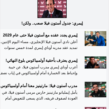
إيمري: جدول أستون فيلا صعب.. ولكن!
إيمري يجدد عقده مع أستون فيلا حتى عام 2029
أعلن نادي أستون فيلا الإنجليزي، مساء اليوم الإثنين،
تمديد عقد مدربه أوناي إيمري لمدة خمس سنوات
ليستمر على مقاعد بدلاء "الفيلانز" حتى عام 2029.
وأصدر أستون فيلا بيانا رسميا ذكر فيه "يسر أستون
إيمري يعترف بأحقية أولمبياكوس بلوغ النهائي!
فيلا أن يعلن عن موافقة المدير الفني أوناي إيمري
أعرب أوناي إيمري مدرب أستون فيلا، عن خيبة
على تجديد عقده لمدة خمس سنوات". وأضاف "قاد
وإحباط بعد الخسارة أمام أولمبياكوس في إياب نصف
الإسباني الفريق إلى تحقيق المركز الرابع في الدوري
نهائي دوري المؤتمر الأوروبي. أولمبياكوس جدّد تفوّقه
الإنجليزي الممتاز الموسم الماضي، ليضمن المشارك
على أستون فيلا 2-0 إياباً، بعدما فاز ذهاباً 4-2،
مدرب أستون فيلا: مارتينيز معنا أمام أولمبياكوس
في دوري أبطال أوروبا لأول مرة منذ سنوات طويلة".
وسيواجه فيورنتينا في نهائي المسابقة. وقال إيمري
يأمل إيمليانو مارتينيز حارس مرمى أستون فيلا، في
وواصل البيان "قام إيمري بتغيير كبير في الفريق منذ
لشبكة "TNT Sports": "كان علينا أن نكون في أوروبا
العودة لصفوف فريقه، الذي يسعى للتعويض أمام
وصوله في عام 2022، حيث قاد الفريق من المركز الـ
بنهاية الموسم الماضي واستمتعنا بذلك هذا العام،
أولمبياكوس اليوناني في دوري المؤتمر الأوروبي.
17 في ترتيب الجدول إلى المركز السابع في موسمه
لكن الفوز أمر صعب جداً ونحن في مرحلة التطوير".