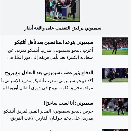
سيميوني يرفض التعقيب على واقعة أبقار
سيميوني يتوعد المنافسين بعد تأهل أتلتيكو
أعرب دييجو سيميوني، مدرب أتلتيكو مدريد، عن
سعادته الكبيرة بعد تأهل فريقه إلى دور الـ16 في
دوري أبطال أوروبا عقب الفوز الكبير على كلوب بروج
البلجيكي في إياب الملحق المؤهل. وتمكن الفريق
الدفاع يثير غضب سيميوني بعد التعادل مع بروج
الإسباني من حسم المواجهة بالفوز 4-1 في مباراة
أكد دييجو سيميوني، مدرب أتلتيكو مدريد الإسباني، أ
الإياب، مستفيدًا من نتيجة الذهاب التي انتهت بالتعاد
مواجهة فريق كلوب بروج في دوري أبطال أوروبا لم
3-3، ليحسم التأهل بمجموع 7-4. وبرز المهاجم
تكن سهلة على الإطلاق، مشيرًا إلى المستوى الكبير
ألكسندر سورلوث في اللقاء بتسجيله ثلاثة أهداف،
الذي يقدمه الخصم على ملعبه. وأوضح سيميوني بعد
سيميوني: أنا لست ساحرًا!
فيما سجل جوني كاردوسو هدفًا، في مواجهة شهدت
المباراة أن فريقه كان يعلم أن الأمور لن تمر بسهولة،
حرص دييجو سيميوني، المدير الفني لفريق أتلتيكو
تفوقًا واضحًا لأصحاب الأرض خاصة في الشوط الثاني
وأنه رغم الأداء الجيد في الشوط الأول، فإن الأخطاء
مدريد، على دعم جوليان ألفاريز، لاعب الفريق،
وقال سيميوني إن العمل الجماعي والتطور الذي
الدفاعية في الشوط الثاني كلفت الفريق هدف
لتقديم سلسلة أهداف جديدة بعد أن أنهى صيامه عن
يشهده الفريق بعد ضم لاعبين جدد في الموسمين
التعادل 3-3.