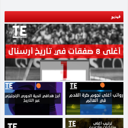
كشف المدرب الأرجنتيني أن بابلو باريوس، لاعب خط
دعم موقف سيميوني، مؤكدًا أن فينيسيوس هو من بد
الوسط، تعرض لإصابة، لكنه لا يزال عنصرًا مهمًا
بالاستفزاز، خاصةً بطريقته في الاقتراب من مقاعد
فيديو
للفريق، مؤكدًا: "سنعتني به قدر الإمكان، وسنمنح
بدلاء أتلتيكو عقب طلب الفريق ركلة جزاء محتملة،
الفرصة لزميل آخر ليقدم أفضل أداء ممكن". كما
مما أثار غضب المدرب. وأشار أتلتيكو إلى وجود
تحدث عن غياب مواطنه خوليان ألفاريز بسبب عدوى
لقطات تلفزيونية لتبادل الحوار بين الطرفين، لكنها
فيروسية، وقال: "لقد مر بليلة صعبة وصباح أصعب،
تفتقر إلى مشاهد توضح الحدث الأساسي الذي تسبب
كان يريد المشاركة، لكننا قررنا عدم إشراكه حفاظًا
في الأزمة، متهمًا فينيسيوس بإشعال الفتنة بينه وبين
على صحته وأدائه". ويأتي تأهل أتلتيكو مدريد إلى
سيميوني. وتفاقمت المشادة بين الاثنين في الدقيقة
نصف نهائي كأس ملك إسبانيا بعد تأكيد فرق برشلونة
81 عند خروج فينيسيوس من الملعب، حيث دعا
وأتلتيك بيلباو وريال سوسييداد مقاعدها في البطولة،
سيميوني لعقد لقاء بعد المباراة. ومع ذلك، تجنب
عقب فوزها على ألباسيتي وبلنسية وديبورتيفو ألافي
المدرب الإدلاء بأي تعليق رسمي على الحادثة، مكتفيًا
في دور الثمانية على الترتيب. ومن المقرر أن يعود
بالرد بسخرية على الصحفيين بأنه لا يتذكر ما حدث
أتلتيكو لمواجهة ريال بيتيس مجددًا، هذه المرة في
بالضبط.
العاصمة مدريد، ضمن منافسات المرحلة الـ23 من
الدوري الإسباني، حيث يحتل الفريق حاليًا المركز
الثالث برصيد 45 نقطة، بفارق 10 نقاط عن بيتيس
صاحب المركز الخامس، ما يجعل اللقاء فرصة
لمواصلة تعزيز تفوق الأتلتيكو في جدول الترتيب.