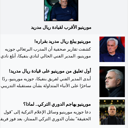
مورينيو الأقرب لقيادة ريال مدريد
مورينيو يبلغ ريال مدريد بقراره!
كشفت تقارير صحفية أن المدرب البرتغالي جوزيه
مورينيو، المدير الفني الحالي لنادي بنفيكا، أبلغ نادي
ريال مدريد برغبته في العودة لقيادة الفريق الملكي
خلال الفترة المقبلة، في خطوة وُصفت بالمفاجئة.
أول تعليق من مورينيو على قيادة ريال مدريد!
أبدى المدير الفني لفريق بنفيكا، جوزيه مورينيو، ردًا
ساخرًا على الأنباء المتداولة بشأن مستقبله التدريبي،
في ظل ارتباط اسمه بإمكانية تولي قيادة ريال مدريد
خلال الفترة المقبلة.
مورينيو يهاجم الدوري التركي.. لماذا؟
دعا جوزيه مورينيو وسائل الإعلام التركية إلى "قول
الحقيقة" بشأن الدوري التركي الممتاز، بعد فوز فريقه
فناربخشة 2-1 على هاتاي سبور في مباراة مثيرة