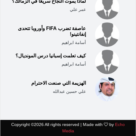
لماذا يموت النجاح سريعًا في الزمالك؟
عمر علي
عاصفة تضرب FIFA وأوروبا تتحدى
إنفانتينو!
أسامة ابراهيم
كيف تعلمت إسبانيا درس المونديال؟
أسامة ابراهيم
الهزيمة التي صنعت الاحترام
علي حسين عبدالله
Copyright ©
2026 All rights reserved | Made with
by
Echo
Media