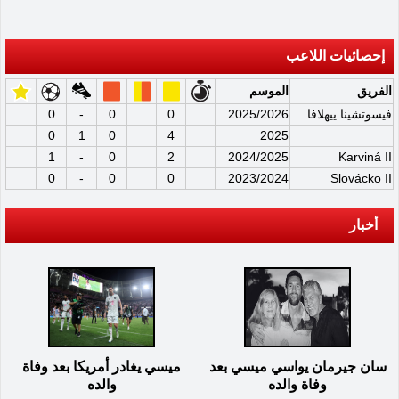
إحصائيات اللاعب
الفريق
الموسم
فيسوتشينا ييهلافا
2025/2026
0
0
-
0
0
1
0
4
2025
1
-
0
2
2024/2025
Karviná II
0
-
0
0
2023/2024
Slovácko II
أخبار
سان جيرمان يواسي ميسي بعد
ميسي يغادر أمريكا بعد وفاة
وفاة والده
والده