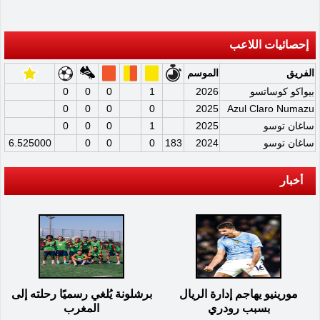
إحصائيات اللاعب
الفريق
الموسم
بيواكو كوساتسو
2026
1
0
0
0
0
0
0
0
2025
Azul Claro Numazu
ساغان توسو
2025
1
0
0
0
ساغان توسو
2024
183
0
0
0
6.525000
أخبار
مورينيو يهاجم إدارة الريال
برشلونة يُلغي رسميًا رحلته إلى
بسبب رودري
المغرب