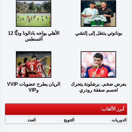
بونانوتي ينتقل إلى إلتشي
الأهلي يواجه بادالونا وديًّا 12
أغسطس
بعرض ضخم.. برشلونة يتحرك
الريان يطرح عضويات VVIP
لحسم صفقة رودري
وVIP
أبرز الألقاب:
الدوريات
التتويج
العدد