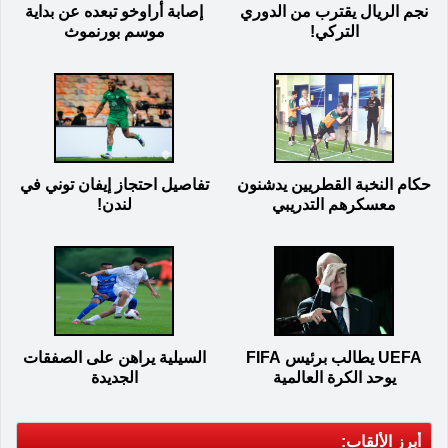
نجم الريال يقترب من الدوري
إصابة أراوخو تبعده عن بداية
التركي!
موسم بورنموث
حكام النخبة القطريين يدشنون
تفاصيل احتجاز إيفان توني في
معسكرهم التدريبي
لندن!
UEFA يطالب برئيس FIFA
السيلية يراهن على الصفقات
يوحد الكرة العالمية
الجديدة
أبرز الألقاب: