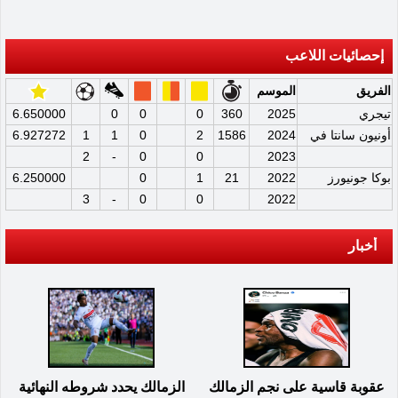
إحصائيات اللاعب
الفريق
الموسم
تيجري
2025
360
0
0
0
6.650000
أونيون سانتا في
2024
1586
2
0
1
1
6.927272
2
-
0
0
2023
بوكا جونيورز
2022
21
1
0
6.250000
3
-
0
0
2022
أخبار
عقوبة قاسية على نجم الزمالك
الزمالك يحدد شروطه النهائية