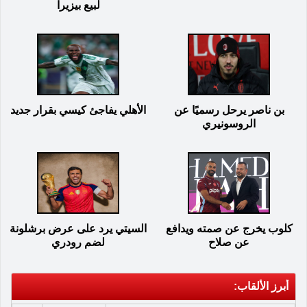
لبيع بيزيرا
بن ناصر يرحل رسميًا عن
الأهلي يفاجئ كيسي بقرار جديد
الروسونيري
كلوب يخرج عن صمته ويدافع
السيتي يرد على عرض برشلونة
عن صلاح
لضم رودري
أبرز الألقاب: