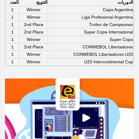
الدوريات
التتويج
العدد
1
Winner
Copa Argentina
1
Winner
Liga Profesional Argentina
1
2nd Place
Trofeo de Campeones
1
2nd Place
Super Copa International
1
Winner
Super Copa
1
2nd Place
CONMEBOL Libertadores
1
Winner
CONMEBOL Libertadores U20
1
Winner
U20 Intercontinental Cup