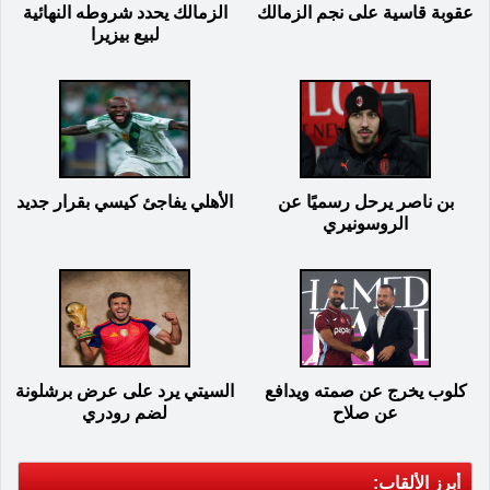
عقوبة قاسية على نجم الزمالك
الزمالك يحدد شروطه النهائية
لبيع بيزيرا
بن ناصر يرحل رسميًا عن
الأهلي يفاجئ كيسي بقرار جديد
الروسونيري
كلوب يخرج عن صمته ويدافع
السيتي يرد على عرض برشلونة
عن صلاح
لضم رودري
أبرز الألقاب: