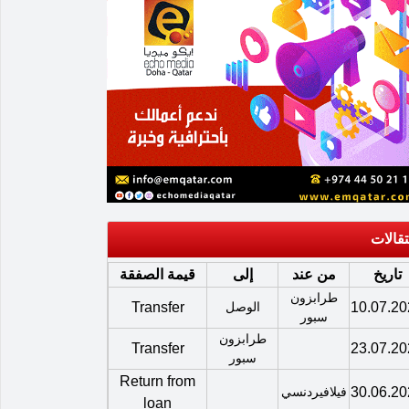
تقالات
تاريخ
من عند
إلى
قيمة الصفقة
طرابزون
10.07.20
الوصل
Transfer
سبور
طرابزون
Transfer
23.07.20
سبور
Return from
30.06.20
فيلافيردنسي
loan