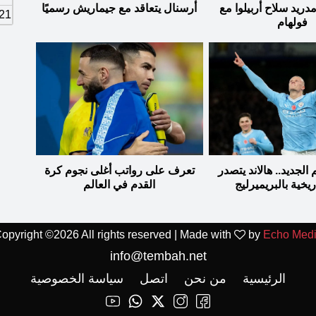
مدريد سلاح أربيلوا مع
أرسنال يتعاقد مع جيماريش رسميًا
21
فولهام
الجديد.. هالاند يتصدر
تعرف على رواتب أغلى نجوم كرة
ريخية بالبريميرليج
القدم في العالم
opyright ©
2026 All rights reserved | Made with
by
Echo Med
info@tembah.net
الرئيسية
من نحن
اتصل
سياسة الخصوصية