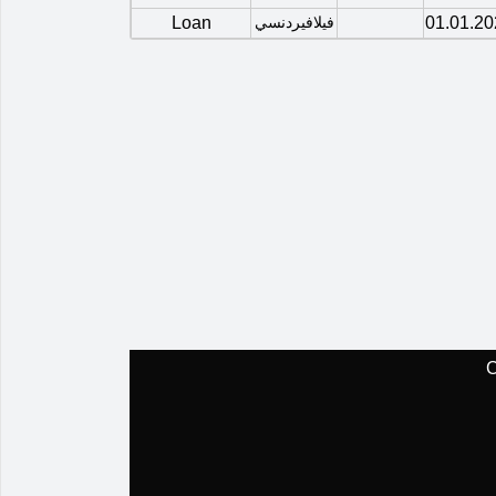
01.01.20
فيلافيردنسي
Loan
C