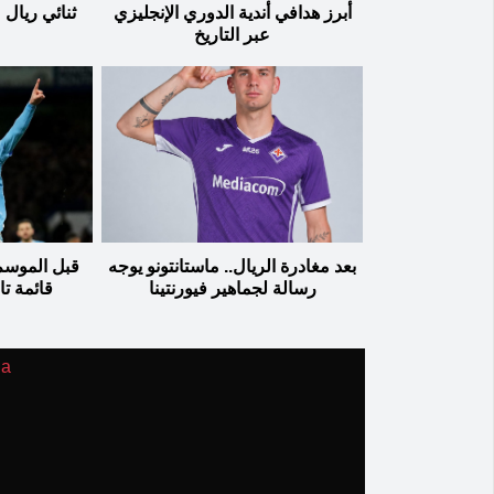
أبرز هدافي أندية الدوري الإنجليزي
ثنائي ريال 
عبر التاريخ
بعد مغادرة الريال.. ماستانتونو يوجه
قبل الموسم 
رسالة لجماهير فيورنتينا
قائمة تا
ia