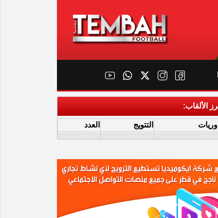
رز الألقاب:
وريات
التتويج
العدد