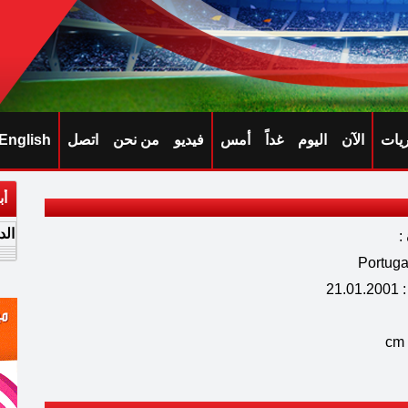
ريات
الآن
اليوم
غداً
أمس
فيديو
من نحن
اتصل
English
أب
الد
:
21.