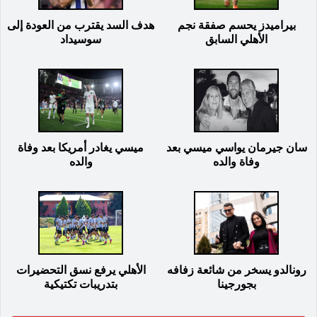
بيراميدز يحسم صفقة نجم
هدف السد يقترب من العودة إلى
الأهلي السابق
سوسيداد
سان جيرمان يواسي ميسي بعد
ميسي يغادر أمريكا بعد وفاة
وفاة والده
والده
رونالدو يسخر من شائعة زفافه
الأهلي يرفع نسق التحضيرات
بجورجينا
بتدريبات تكتيكية