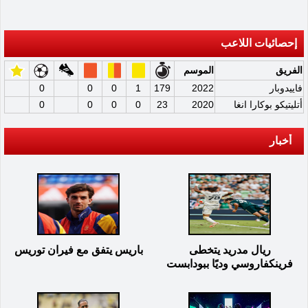
إحصائيات اللاعب
الفريق
الموسم
فاييدوبار
2022
179
1
0
0
0
أتليتيكو بوكارا انغا
2020
23
0
0
0
0
أخبار
ريال مدريد يتخطى
باريس يتفق مع فيران توريس
فرينكفاروسي وديًا ببودابست