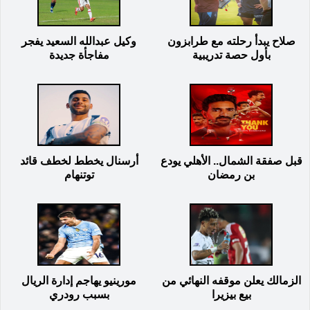
صلاح يبدأ رحلته مع طرابزون
وكيل عبدالله السعيد يفجر
بأول حصة تدريبية
مفاجأة جديدة
قبل صفقة الشمال.. الأهلي يودع
أرسنال يخطط لخطف قائد
بن رمضان
توتنهام
الزمالك يعلن موقفه النهائي من
مورينيو يهاجم إدارة الريال
بيع بيزيرا
بسبب رودري