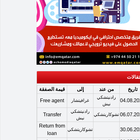
تقالات
تاريخ
من عند
إلى
قيمة الصفقة
رادنيتشكي
04.08.20
غرافيتشار
Free agent
نيش
رادنيتشكي
06.07.20
تشوكاريتشكي
Transfer
نيش
Return from
30.06.20
تشوكاريتشكي
loan