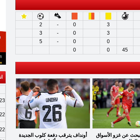
2
-
0
3
3
-
0
3
5
-
0
0
0
0
45
ان
23
22
22
 تبحث عن غزو الأسواق
أونداف يترقب دفعة كلوب الجديدة