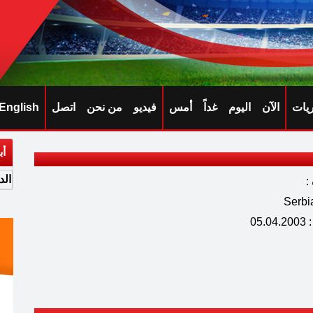
ريات
الآن
اليوم
غداً
أمس
فيديو
من نحن
اتصل
English
أب
الد
:
05.