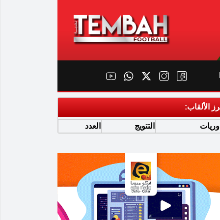
رز الألقاب:
وريات
التتويج
العدد