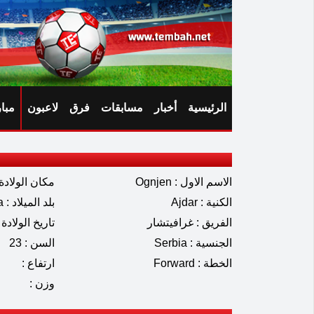
الرئيسية
أخبار
مسابقات
فرق
لاعبون
مبا
الاسم الاول : Ognjen
مكان الولادة 
الكنية : Ajdar
بلد الميلاد : Serbia
الفريق : غرافيتشار
تاريخ الولادة : 04.2003
الجنسية : Serbia
السن : 23
الخطة : Forward
ارتفاع :
وزن :