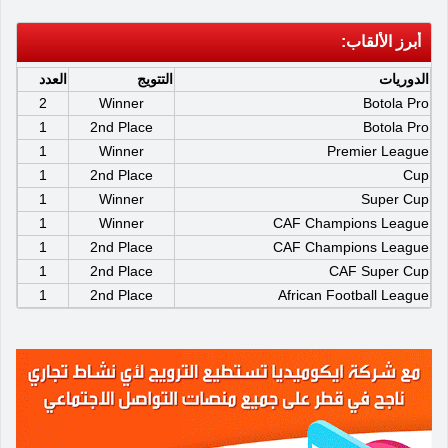
أبرز الألقاب:
الدوريات
التتويج
العدد
2
Winner
Botola Pro
1
2nd Place
Botola Pro
1
Winner
Premier League
1
2nd Place
Cup
1
Winner
Super Cup
1
Winner
CAF Champions League
1
2nd Place
CAF Champions League
1
2nd Place
CAF Super Cup
1
2nd Place
African Football League