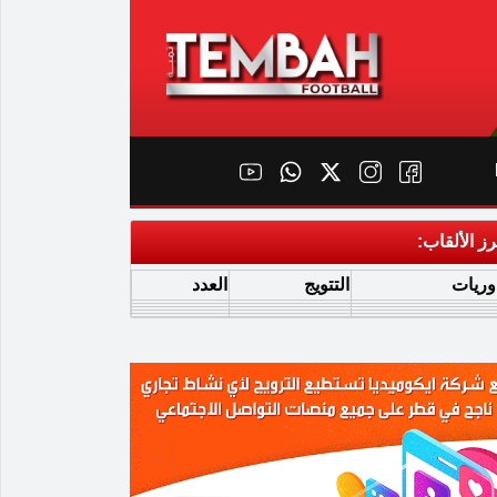
رز الألقاب:
وريات
التتويج
العدد