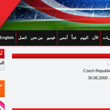
ريات
الآن
اليوم
غداً
أمس
فيديو
من نحن
اتصل
English
أب
الد
:
30.