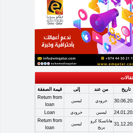
تقالات
تاريخ
من عند
إلى
قيمة الصفقة
Return from
30.06.20
خرودي
ليسين
loan
24.01.20
ليسين
خرودي
Loan
Return from
هاناتسكا كرو
31.12.20
ليسين
يريج
loan