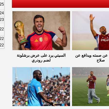
25
24
23
22
22
22
عن صمته ويدافع عن
السيتي يرد على عرض برشلونة
صلاح
لضم رودري