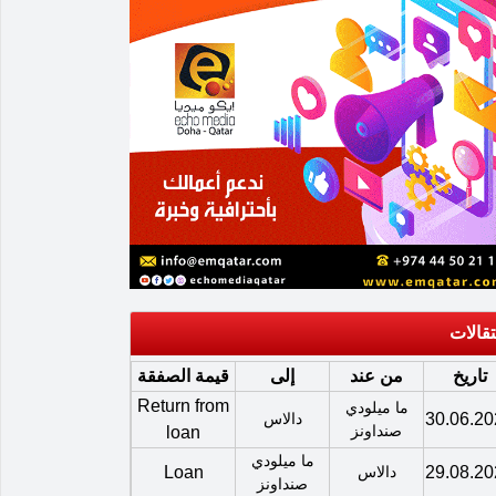
تقالات
تاريخ
من عند
إلى
قيمة الصفقة
Return from
ما ميلودي
30.06.20
دالاس
صنداونز
loan
ما ميلودي
29.08.20
دالاس
Loan
صنداونز