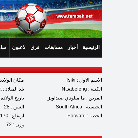
الرئيسية
أخبار
مسابقات
فرق
لاعبون
مبا
الاسم الاول : Tsiki
مكان الولادة : nnesburg
الكنية : Ntsabeleng
بلد الميلاد : South Africa
الفريق : ما ميلودي صنداونز
تاريخ الولادة : 02.1998
الجنسية : South Africa
السن : 28
الخطة : Forward
ارتفاع : 170
وزن : 72