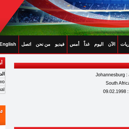
ريات
الآن
اليوم
غداً
أمس
فيديو
من نحن
اتصل
English
أب
الد
Joha
wo
nal
09.