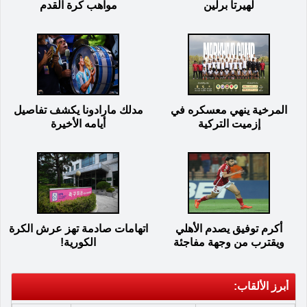
لهيرتا برلين
مواهب كرة القدم
المرخية ينهي معسكره في
مدلك مارادونا يكشف تفاصيل
إزميت التركية
أيامه الأخيرة
أكرم توفيق يصدم الأهلي
اتهامات صادمة تهز عرش الكرة
ويقترب من وجهة مفاجئة
الكورية!
أبرز الألقاب: