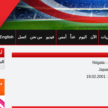
ريات
الآن
اليوم
غداً
أمس
فيديو
من نحن
اتصل
English
أب
الد
Nii
19.