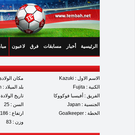
الرئيسية
أخبار
مسابقات
فرق
لاعبون
مبا
الاسم الاول : Kazuki
مكان الولادة : gata
الكنية : Fujita
بلد الميلاد : Japan
الفريق : أفيسبا فوكووكا
تاريخ الولادة : 02.2001
الجنسية : Japan
السن : 25
الخطة : Goalkeeper
ارتفاع : 186
وزن : 83