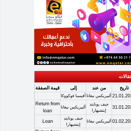
تقالات
تاريخ
من عند
إلى
قيمة الصفقة
21.01.20
ألبيريكس نيغاتا
أفيسبا فوكووكا
Return from
جيف يونايتد
31.01.20
ألبيريكس نيغاتا
إيتشيهارا
loan
جيف يونايتد
01.02.20
ألبيريكس نيغاتا
Loan
إيتشيهارا