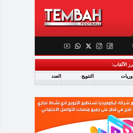
رز الألقاب:
وريات
التتويج
العدد