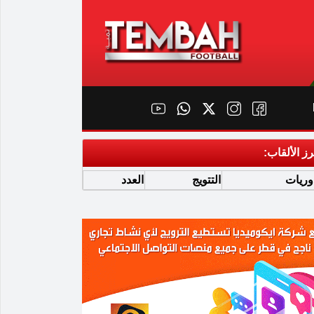
رز الألقاب:
وريات
التتويج
العدد