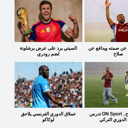
عن صمته ويدافع عن
السيتي يرد على عرض برشلونة
صلاح
لضم رودري
بسبب صلاح.. ON Sport تدرس
عملاق الدوري الفرنسي يلاحق
الدوري التركي
لوكاكو