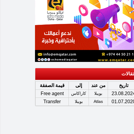
تقالات
تاريخ
من عند
إلى
قيمة الصفقة
23.08.202
بويبلا
كاراكاس
Free agent
01.07.202
Atlas
بويبلا
Transfer