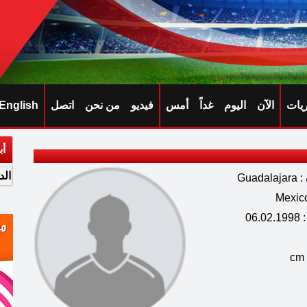
ريات
الآن
اليوم
غداً
أمس
فيديو
من نحن
اتصل
English
أب
الد
Guad
06.