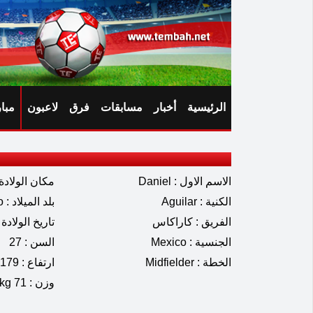
الرئيسية
أخبار
مسابقات
فرق
لاعبون
مبا
الاسم الاول : Daniel
مكان الولادة : alajara
الكنية : Aguilar
بلد الميلاد : Mexico
الفريق : كاراكاس
تاريخ الولادة : 02.1998
الجنسية : Mexico
السن : 27
الخطة : Midfielder
ارتفاع : 179 cm
وزن : 71 kg