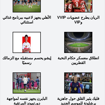
الريان يطرح عضويات VVIP
الأهلي يجهز لاعبيه ببرنامج غذائي
وVIP
استثنائي
انطلاق معسكر حكام النخبة
إيشو يحسم مستقبله مع الزمالك
القطريين
رسميًا
فليك يثير القلق حول جاهزية
البايرن يجهز نفسه لمواجهة
برشلونة للموسم الجديد
دورتموند المرتقبة