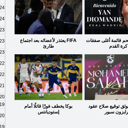
24
24
23
تحم قائمة أغلى صفقات
FIFA يعتذر لأعضائه بعد اجتماع
23
كرة القدم
طارئ
23
22
22
21
20
19
وثق توقيع صلاح عقود
بوكا يخطف فوزًا قاتلًا أمام
ابزون سبور
إستوديانتس
20
19