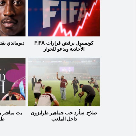
كونميبول يرفض قرارات FIFA
ديوماندي يق
الأحادية ويدعو للحوار
صلاح: سأرد حب جماهير طرابزون
بث مباشر ي
داخل الملعب
طر