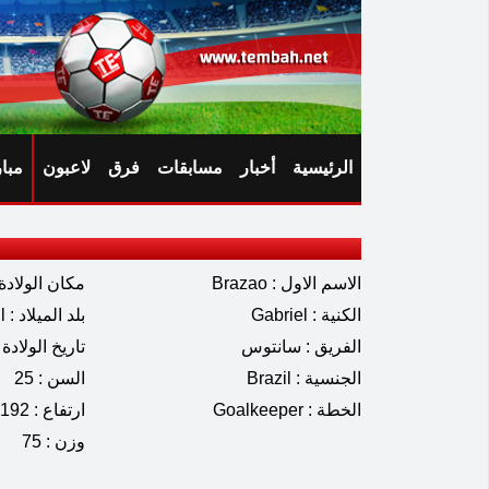
الرئيسية
أخبار
مسابقات
فرق
لاعبون
مبا
الاسم الاول : Brazao
مكان الولادة : rlândia
الكنية : Gabriel
بلد الميلاد : Brazil
الفريق : سانتوس
تاريخ الولادة : 10.2000
الجنسية : Brazil
السن : 25
الخطة : Goalkeeper
ارتفاع : 192
وزن : 75