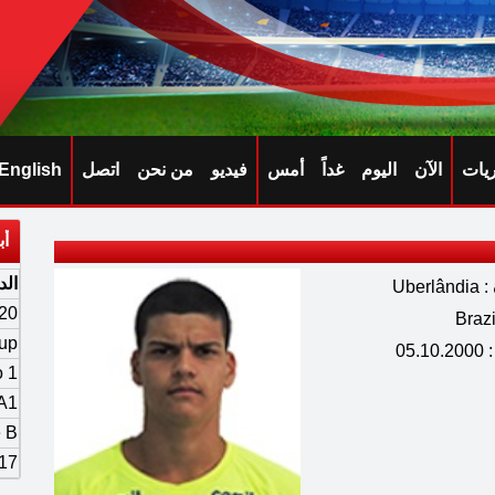
ريات
الآن
اليوم
غداً
أمس
فيديو
من نحن
اتصل
English
أب
الد
Ube
U20
up
05.
o 1
 A1
e B
17