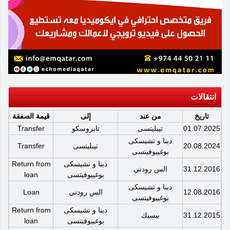
انتقالات
تاريخ
من عند
إلى
قيمة الصفقة
01.07.2025
تيبليتسى
تابروسكو
Transfer
دينا و تشيسكى
20.08.2024
تيبليتسى
Transfer
بوغييوفيتسى
دينا و تشيسكى
Return from
31.12.2016
الس رودني
بوغييوفيتسى
loan
دينا و تشيسكى
12.08.2016
الس رودني
Loan
بوغييوفيتسى
دينا و تشيسكى
Return from
31.12.2015
بيسيك
بوغييوفيتسى
loan