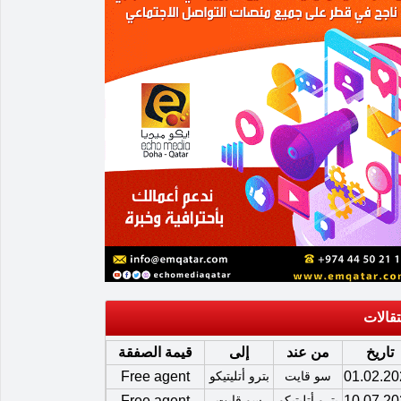
تقالات
تاريخ
من عند
إلى
قيمة الصفقة
01.02.20
سو قايت
بترو أتليتيكو
Free agent
10.07.20
بترو أتليتيكو
سو قايت
Free agent