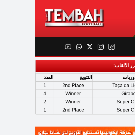
رز الألقاب:
وريات
التتويج
العدد
1
2nd Place
Taça da L
4
Winner
Girab
2
Winner
Super C
1
2nd Place
Super C