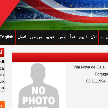
ريات
الآن
اليوم
غداً
أمس
فيديو
من نحن
اتصل
English
أب
الد
Vila
iga
ola
08.
up
up