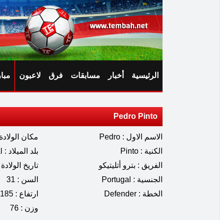
الرئيسية
أخبار
مسابقات
فرق
لاعبون
مبا
Pedro Pinto
الاسم الاول : Pedro
مكان الولادة :  Nova de Gaia
الكنية : Pinto
بلد الميلاد : Portugal
الفريق : بترو أتليتيكو
تاريخ الولادة : 11.1994
الجنسية : Portugal
السن : 31
الخطة : Defender
ارتفاع : 185
وزن : 76