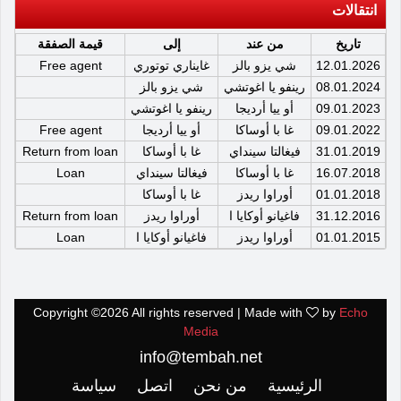
انتقالات
تاريخ
من عند
إلى
قيمة الصفقة
12.01.2026
شي يزو بالز
غايناري توتوري
Free agent
08.01.2024
رينفو يا اغوتشي
شي يزو بالز
09.01.2023
أو ييا أرديجا
رينفو يا اغوتشي
09.01.2022
غا با أوساكا
أو ييا أرديجا
Free agent
31.01.2019
فيغالتا سينداي
غا با أوساكا
Return from loan
16.07.2018
غا با أوساكا
فيغالتا سينداي
Loan
01.01.2018
أوراوا ريدز
غا با أوساكا
31.12.2016
فاغيانو أوكايا ا
أوراوا ريدز
Return from loan
01.01.2015
أوراوا ريدز
فاغيانو أوكايا ا
Loan
Copyright ©
2026 All rights reserved | Made with
by
Echo
Media
info@tembah.net
الرئيسية
من نحن
اتصل
سياسة