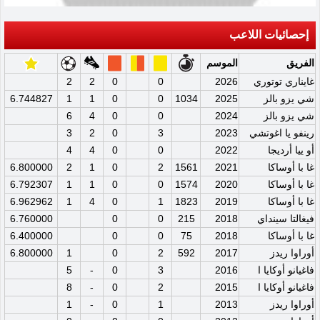
إحصائيات اللاعب
الفريق
الموسم
غايناري توتوري
2026
0
0
2
2
شي يزو بالز
2025
1034
0
0
1
1
6.744827
شي يزو بالز
2024
0
0
4
6
رينفو يا اغوتشي
2023
3
0
2
3
أو ييا أرديجا
2022
0
0
4
4
غا با أوساكا
2021
1561
2
0
1
2
6.800000
غا با أوساكا
2020
1574
0
0
1
1
6.792307
غا با أوساكا
2019
1823
1
0
4
1
6.962962
فيغالتا سينداي
2018
215
0
0
6.760000
غا با أوساكا
2018
75
0
0
6.400000
أوراوا ريدز
2017
592
2
0
1
6.800000
فاغيانو أوكايا ا
2016
3
0
-
5
فاغيانو أوكايا ا
2015
2
0
-
8
أوراوا ريدز
2013
1
0
-
1