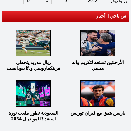
أوراوا ريدز
2012
0
0
-
0
س.ياجي ا أخبار
الأرجنتين تستعد لتكريم والد
ريال مدريد يتخطى
ميسي
فرينكفاروسي وديًا ببودابست
باريس يتفق مع فيران توريس
السعودية تطور ملعب نورة
استعدادًا لمونديال 2034