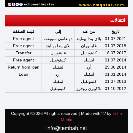
انتقالات
تاريخ
من عند
إلى
قيمة الصفقة
01.07.2021
بلاي يندا يونايتد
دونغانون سويفت
Free agent
01.07.2018
غلينتوران
بلاي يندا يونايتد
Free agent
18.07.2017
كليتونفيل
غلينتوران
Transfer
01.07.2014
لينفيلد
كليتونفيل
Free agent
29.06.2014
أرد
لينفيلد
Return from loan
01.01.2014
لينفيلد
أرد
Loan
01.07.2013
كليتونفيل
لينفيلد
01.10.2012
بلاكبيرن روفرز
كليتونفيل
Copyright ©
2026 All rights reserved | Made with
by
Echo
Media
info@tembah.net