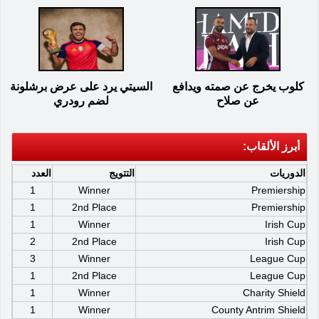
كلوب يخرج عن صمته ويدافع
السيتي يرد على عرض برشلونة
عن صلاح
لضم رودري
أبرز الألقاب:
الدوريات
التتويج
العدد
1
Winner
Premiership
1
2nd Place
Premiership
1
Winner
Irish Cup
2
2nd Place
Irish Cup
3
Winner
League Cup
1
2nd Place
League Cup
1
Winner
Charity Shield
1
Winner
County Antrim Shield