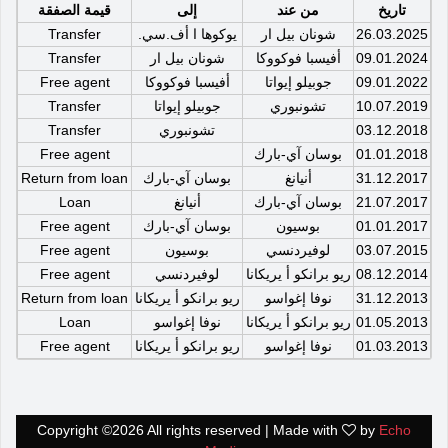
تاريخ
من عند
إلى
قيمة الصفقة
26.03.2025
شونان بيل ار
يوكوها ا أف.سي.
Transfer
09.01.2024
أفيسبا فوكووكا
شونان بيل ار
Transfer
09.01.2022
جوبيلو إيواتا
أفيسبا فوكووكا
Free agent
10.07.2019
تشونبوري
جوبيلو إيواتا
Transfer
03.12.2018
تشونبوري
Transfer
01.01.2018
بوسان آي-بارك
Free agent
31.12.2017
أنيانغ
بوسان آي-بارك
Return from loan
21.07.2017
بوسان آي-بارك
أنيانغ
Loan
01.01.2017
بوسيون
بوسان آي-بارك
Free agent
03.07.2015
لوفيردنسي
بوسيون
Free agent
08.12.2014
ريو برانكو أ يريكانا
لوفيردنسي
Free agent
31.12.2013
نوفا إغواسو
ريو برانكو أ يريكانا
Return from loan
01.05.2013
ريو برانكو أ يريكانا
نوفا إغواسو
Loan
01.03.2013
نوفا إغواسو
ريو برانكو أ يريكانا
Free agent
Copyright ©
2026 All rights reserved | Made with
by
Echo