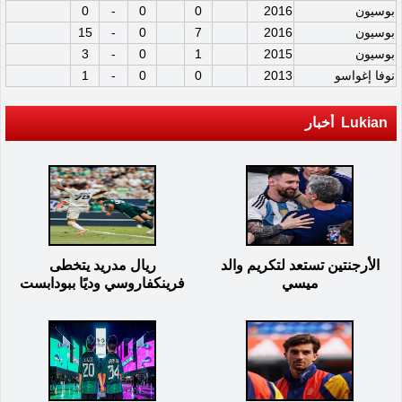
بوسيون
2016
0
0
-
0
بوسيون
2016
7
0
-
15
بوسيون
2015
1
0
-
3
نوفا إغواسو
2013
0
0
-
1
Lukian أخبار
الأرجنتين تستعد لتكريم والد
ريال مدريد يتخطى
ميسي
فرينكفاروسي وديًا ببودابست