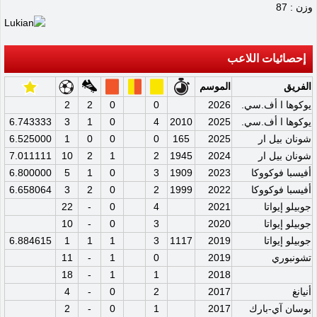
وزن : 87
إحصائيات اللاعب
الفريق
الموسم
يوكوها ا أف.سي.
2026
0
0
2
2
يوكوها ا أف.سي.
2025
2010
4
0
1
3
6.743333
شونان بيل ار
2025
165
0
0
0
1
6.525000
شونان بيل ار
2024
1945
2
1
2
10
7.011111
أفيسبا فوكووكا
2023
1909
3
0
1
5
6.800000
أفيسبا فوكووكا
2022
1999
2
0
2
3
6.658064
جوبيلو إيواتا
2021
4
0
-
22
جوبيلو إيواتا
2020
3
0
-
10
جوبيلو إيواتا
2019
1117
3
1
1
1
6.884615
تشونبوري
2019
0
1
-
11
18
-
1
1
2018
أنيانغ
2017
2
0
-
4
بوسان آي-بارك
2017
1
0
-
2