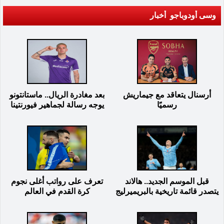
وسى أودوباجو أخبار
أرسنال يتعاقد مع جيماريش
بعد مغادرة الريال.. ماستانتونو
رسميًا
يوجه رسالة لجماهير فيورنتينا
قبل الموسم الجديد.. هالاند
تعرف على رواتب أغلى نجوم
يتصدر قائمة تاريخية بالبريميرليج
كرة القدم في العالم