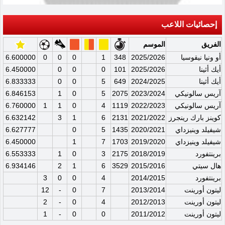
إحصائيات اللاعب
الفريق
الموسم
أو ونيا نيقوسيا
2025/2026
348
1
0
0
0
6.600000
أيك أثينا
2025/2026
101
0
0
0
6.450000
أيك أثينا
2024/2025
649
5
0
0
6.833333
آريس سالونيكي
2023/2024
2075
5
0
1
6.846153
آريس سالونيكي
2022/2023
1119
4
0
1
1
6.760000
كوينز بارك رينجرز
2021/2022
2131
6
1
3
6.632142
شيفيلد وينيزداي
2020/2021
1435
5
0
6.627777
شيفيلد وينيزداي
2019/2020
1703
7
1
6.450000
برينتفورد
2018/2019
2175
3
0
1
6.553333
هال سيتي
2015/2016
3529
6
1
2
6.934146
برينتفورد
2014/2015
4
0
0
3
ليتون أورينت
2013/2014
7
0
-
12
ليتون أورينت
2012/2013
4
0
-
2
ليتون أورينت
2011/2012
0
0
-
1