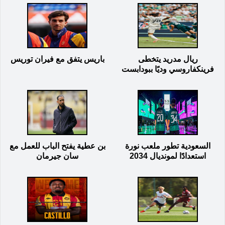
ريال مدريد يتخطى
باريس يتفق مع فيران توريس
فرينكفاروسي وديًا ببودابست
السعودية تطور ملعب نورة
بن عطية يفتح الباب للعمل مع
استعدادًا لمونديال 2034
سان جيرمان