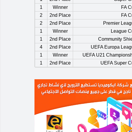
1
Winner
FA C
2
2nd Place
FA C
2
2nd Place
Premier Leag
1
Winner
League C
1
2nd Place
Community Shie
4
2nd Place
UEFA Europa Leag
1
Winner
UEFA U21 Championsh
1
2nd Place
UEFA Super C