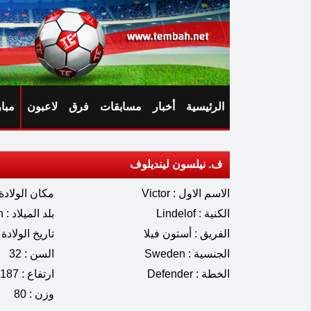
الرئيسية
أخبار
مسابقات
فرق
لاعبون
مبا
ف. نيلسون لينديلوف
الاسم الاول : Victor
مكان الولادة : terås
الكنية : Lindelof
بلد الميلاد : Sweden
الفريق : أستون فيلا
تاريخ الولادة : 07.1994
الجنسية : Sweden
السن : 32
الخطة : Defender
ارتفاع : 187
وزن : 80