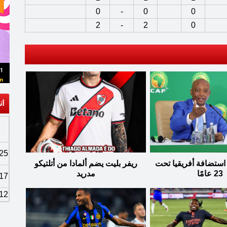
0
-
0
0
2
-
2
0
ان
25
ستضافة أفريقيا تحت
ريفر بليت يضم ألمادا من أتلتيكو
23 عامًا
مدريد
17
12