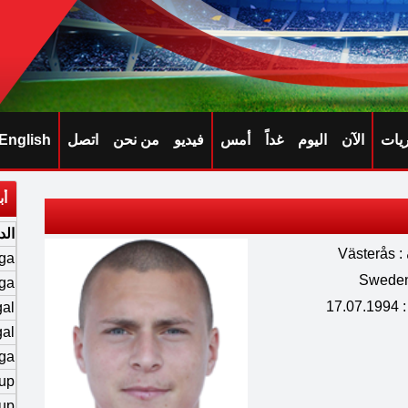
ريات
الآن
اليوم
غداً
أمس
فيديو
من نحن
اتصل
English
أب
الد
Väs
iga
iga
17.
gal
gal
iga
up
up