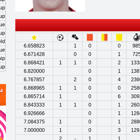
up
up
ue
up
ld
6.658823
1
0
0
98
ue
6.671428
0
0
1
72
ip
6.868421
1
1
0
2
133
up
6.820000
0
1
138
6.767857
2
0
4
236
6.868965
1
1
0
0
258
6.865714
1
0
6
309
6.843333
1
1
0
1
260
6.926666
0
1
128
7.084375
1
0
1
288
7.000000
1
0
3
129
2
-
1
1