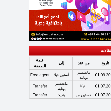
تقالات
قيمة
تاريخ
من عند
إلى
الصفقة
مانشستر
01.09.20
أستون فيلا
Free agent
يونايتد
مانشستر
01.07.20
بنفيكا
Transfer
يونايتد
01.07.20
فستيروس
بنفيكا
Transfer