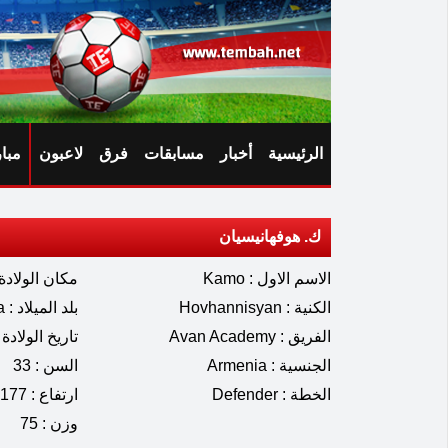
الرئيسية
أخبار
مسابقات
فرق
لاعبون
مبا
ك. هوفهانيسيان
الاسم الاول : Kamo
مكان الولادة : evan
الكنية : Hovhannisyan
بلد الميلاد : Armenia
الفريق : Avan Academy
تاريخ الولادة : 10.1992
الجنسية : Armenia
السن : 33
الخطة : Defender
ارتفاع : 177
وزن : 75