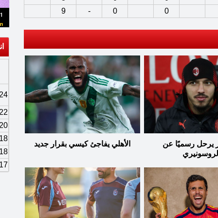
9
-
0
0
ان
24
22
20
18
 يرحل رسميًا عن
الأهلي يفاجئ كيسي بقرار جديد
18
لروسونيري
17