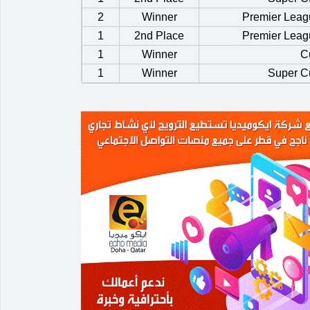
2
Winner
Premier Leag
1
2nd Place
Premier Leag
1
Winner
C
1
Winner
Super C