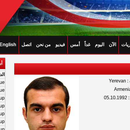
ريات
الآن
اليوم
غداً
أمس
فيديو
من نحن
اتصل
English
أب
الد
Yer
ue
ue
05.
up
up
up
up
up