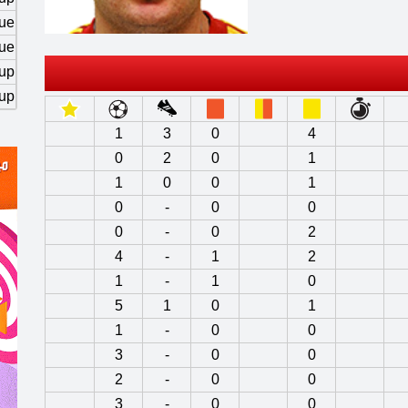
ue
ue
up
up
1
3
0
4
0
2
0
1
1
0
0
1
0
-
0
0
0
-
0
2
4
-
1
2
1
-
1
0
5
1
0
1
1
-
0
0
3
-
0
0
2
-
0
0
3
-
0
0