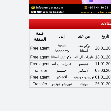
تقالات
قيمة
تاريخ
من عند
إلى
الصفقة
لوكو تيف
Avan
Free agent
20.01.20
أستانا
Academy
18.01.20
قايرات أل اته
لوكو تيف أستانا
Free agent
11.01.20
جيتيسو
قايرات أل اته
Free agent
09.03.20
ألاشكير
جيتيسو
Transfer
01.01.20
توربيدو جودينو
ألاشكير
Free agent
26.01.20
بيونيك
توربيدو جودينو
Transfer