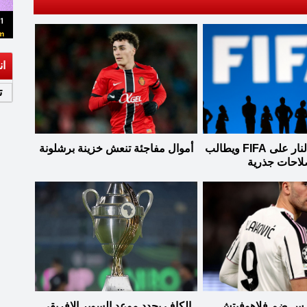
ان
ت
فيفبرو يفتح النار على FIFA ويطالب
أموال مفاجئة تنعش خزينة برشلونة
لاحات جذرية
رس ضم فلاهوفيتش
الكاف يحدد موعد السوبر الإفريقي