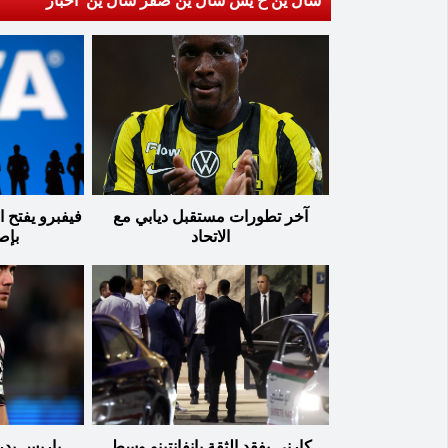
سال ين خ يس سال ين صقر سال ين أخبار
آخر تطورات مستقبل ديابي مع
الاتحاد
بإص
كارني يفقد الثقة بإنفانتينو وسط
باريس يد