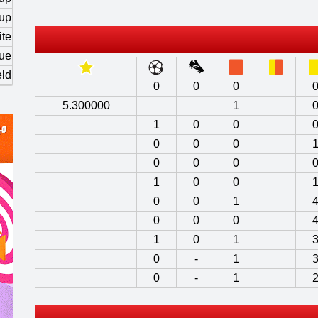
Cup
te
ue
eld
0
0
0
5.300000
1
1
0
0
0
0
0
0
0
0
1
0
0
0
0
1
0
0
0
1
0
1
0
-
1
0
-
1