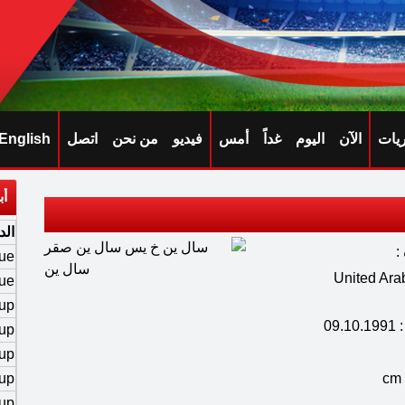
ريات
الآن
اليوم
غداً
أمس
فيديو
من نحن
اتصل
English
أب
الد
:
ue
د الميلاد : United Arab
ue
up
09.
up
up
up
Cup