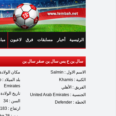
الرئيسية
أخبار
مسابقات
فرق
لاعبون
مبا
سال ين خ يس سال ين صقر سال ين
الاسم الاول : Salmin
مكان الولادة 
الكنية : Khamis
بل
Emirates
الفريق : الأهلي
تاريخ الولادة : 10.1991
الجنسية : United Arab Emirates
السن : 34
الخطة : Defender
ارتفاع : 183 cm
وزن : 76 kg