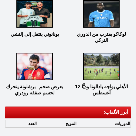
لوكاكو يقترب من الدوري
بونانوتي ينتقل إلى إلتشي
التركي
الأهلي يواجه بادالونا وديًّا 12
بعرض ضخم.. برشلونة يتحرك
أغسطس
لحسم صفقة رودري
أبرز الألقاب:
الدوريات
التتويج
العدد