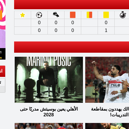
0
0
0
0
0
0
0
1
ان
ت
الك يهددون بمقاطعة
الأهلي يعين بوسيتش مدربًا حتى
التدريبات!
2028