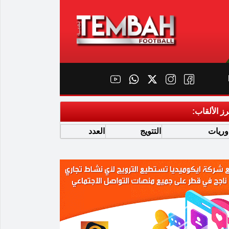
رز الألقاب:
وريات
التتويج
العدد