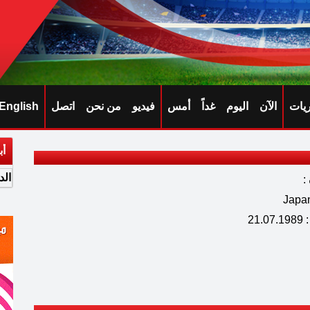
ريات
الآن
اليوم
غداً
أمس
فيديو
من نحن
اتصل
English
أب
الد
:
21.