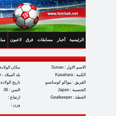
الرئيسية
أخبار
مسابقات
فرق
لاعبون
مبا
الاسم الاول : Sunao
مكان الولادة 
الكنية : Kasahara
بلد الميلاد : Japan
الفريق : بيواكو كوساتسو
تاريخ الولادة : 07.1989
الجنسية : Japan
السن : 36
الخطة : Goalkeeper
ارتفاع :
وزن :