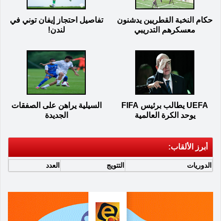
حكام النخبة القطريين يدشنون
تفاصيل احتجاز إيفان توني في
معسكرهم التدريبي
لندن!
UEFA يطالب برئيس FIFA
السيلية يراهن على الصفقات
يوحد الكرة العالمية
الجديدة
أبرز الألقاب:
الدوريات
التتويج
العدد