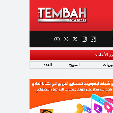
رز الألقاب:
وريات
التتويج
العدد