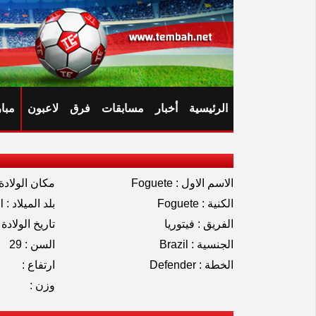
الرئيسية
أخبار
مسابقات
فرق
لاعبون
مبا
الاسم الاول : Foguete
مكان الولادة 
الكنية : Foguete
بلد الميلاد : Brazil
الفريق : فيتوريا
تاريخ الولادة : 02.1996
الجنسية : Brazil
السن : 29
الخطة : Defender
ارتفاع :
وزن :