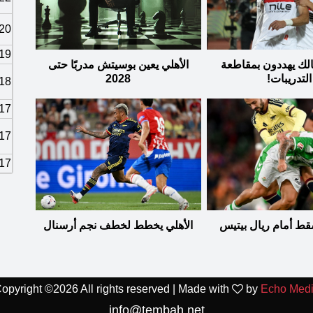
20
19
الك يهددون بمقاطعة
الأهلي يعين بوسيتش مدربًا حتى
التدريبات!
2028
18
17
17
17
قط أمام ريال بيتيس
الأهلي يخطط لخطف نجم أرسنال
opyright ©
2026 All rights reserved | Made with
by
Echo Med
info@tembah.net