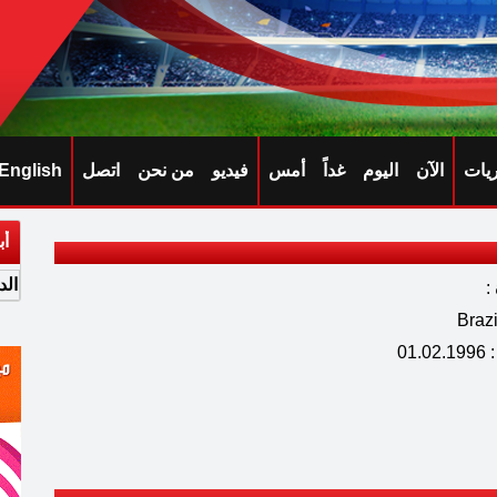
ريات
الآن
اليوم
غداً
أمس
فيديو
من نحن
اتصل
English
أب
الد
:
01.