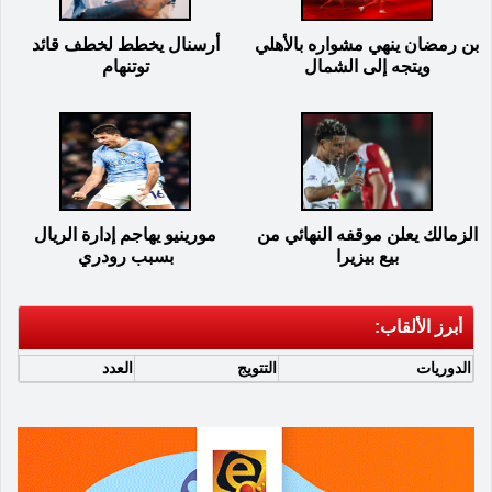
بن رمضان ينهي مشواره بالأهلي
أرسنال يخطط لخطف قائد
ويتجه إلى الشمال
توتنهام
الزمالك يعلن موقفه النهائي من
مورينيو يهاجم إدارة الريال
بيع بيزيرا
بسبب رودري
أبرز الألقاب:
الدوريات
التتويج
العدد