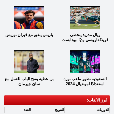
ريال مدريد يتخطى
باريس يتفق مع فيران توريس
فرينكفاروسي وديًا ببودابست
السعودية تطور ملعب نورة
بن عطية يفتح الباب للعمل مع
استعدادًا لمونديال 2034
سان جيرمان
أبرز الألقاب:
الدوريات
التتويج
العدد