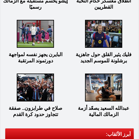
انطلاق معسكر حكام النخبة
إيشو يحسم مستقبله مع الزمالك
القطريين
رسميًا
فليك يثير القلق حول جاهزية
البايرن يجهز نفسه لمواجهة
برشلونة للموسم الجديد
دورتموند المرتقبة
عبدالله السعيد يصعّد أزمة
صلاح في طرابزون.. صفقة
الزمالك المالية
تتجاوز حدود كرة القدم
أبرز الألقاب: