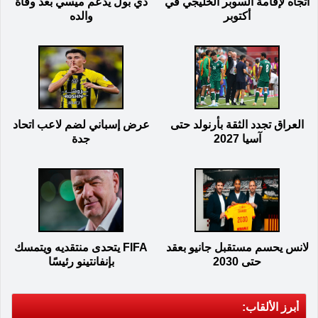
اتجاه لإقامة السوبر الخليجي في
دي بول يدعم ميسي بعد وفاة
أكتوبر
والده
العراق تجدد الثقة بأرنولد حتى
عرض إسباني لضم لاعب اتحاد
آسيا 2027
جدة
لانس يحسم مستقبل جانيو بعقد
FIFA يتحدى منتقديه ويتمسك
حتى 2030
بإنفانتينو رئيسًا
أبرز الألقاب: