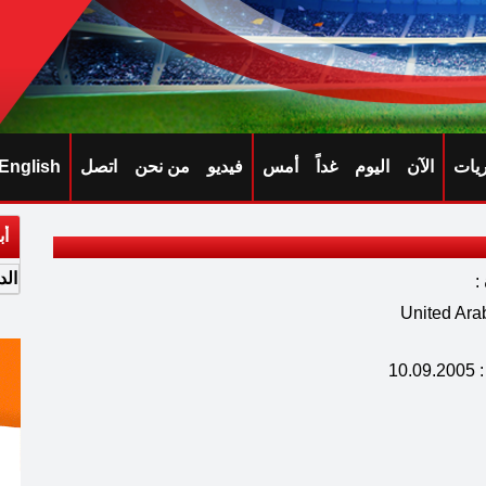
ريات
الآن
اليوم
غداً
أمس
فيديو
من نحن
اتصل
English
أب
الد
:
د الميلاد : United Arab
10.