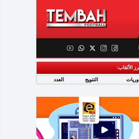
رز الألقاب:
وريات
التتويج
العدد