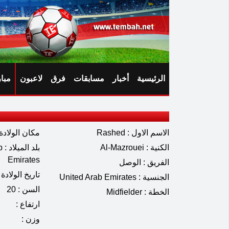
الرئيسية
أخبار
مسابقات
فرق
لاعبون
مبا
الاسم الاول : Rashed
مكان الولادة 
الكنية : Al-Mazrouei
بل
Emirates
الفريق : الوصل
تاريخ الولادة : 09.2005
الجنسية : United Arab Emirates
السن : 20
الخطة : Midfielder
ارتفاع :
وزن :