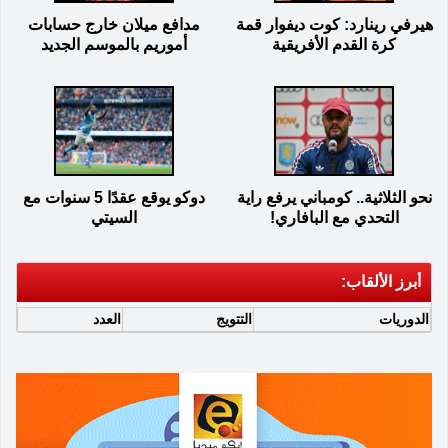
هيرفي رينارد: كوت ديفوار قمة
مدافع ميلان خارج حسابات
كرة القدم الأفريقية
أموريم بالموسم الجديد
نحو الثلاثية.. كومباني يرفع راية
دوكو يوقع عقدًا 5 سنوات مع
التحدي مع البافاري!
السيتي
أبرز الألقاب:
الدوريات
التتويج
العدد