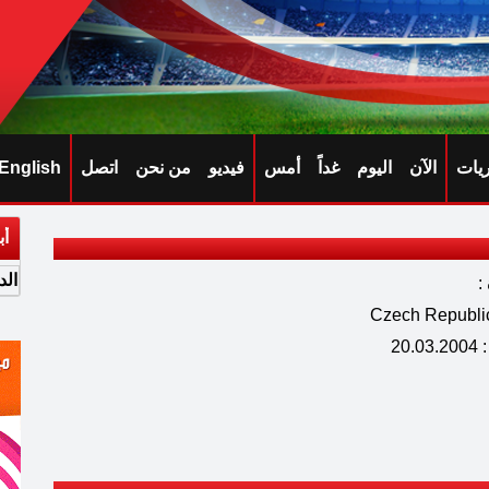
ريات
الآن
اليوم
غداً
أمس
فيديو
من نحن
اتصل
English
أب
الد
:
20.