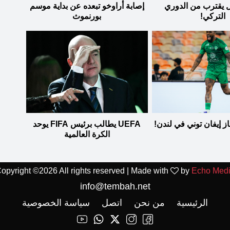
ل يقترب من الدوري
إصابة أراوخو تبعده عن بداية موسم
التركي!
بورنموث
ز إيفان توني في لندن!
UEFA يطالب برئيس FIFA يوحد
الكرة العالمية
opyright ©
2026 All rights reserved | Made with
by
Echo Med
info@tembah.net
الرئيسية
من نحن
اتصل
سياسة الخصوصية