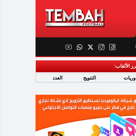
رز الألقاب:
وريات
التتويج
العدد