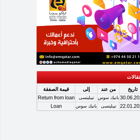
تقالات
تاريخ
من عند
إلى
قيمة الصفقة
30.06.20
بانيك سوس
تيبليتسى
Return from loan
22.01.20
تيبليتسى
بانيك سوس
Loan