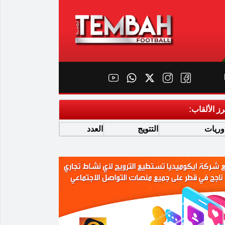
رز الألقاب:
وريات
التتويج
العدد