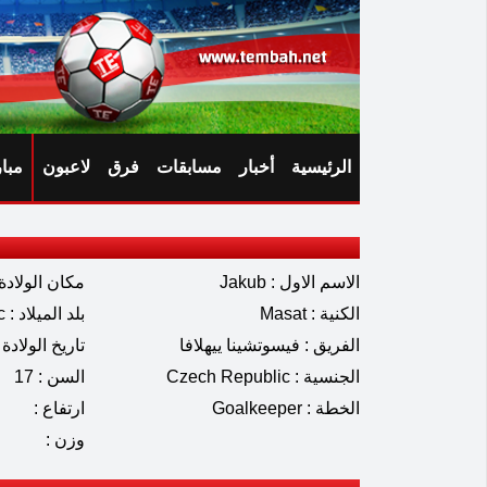
الرئيسية
أخبار
مسابقات
فرق
لاعبون
مبا
الاسم الاول : Jakub
مكان الولادة 
الكنية : Masat
بلد الميلاد : Czech Republic
الفريق : فيسوتشينا ييهلافا
تاريخ الولادة : 02.2009
الجنسية : Czech Republic
السن : 17
الخطة : Goalkeeper
ارتفاع :
وزن :