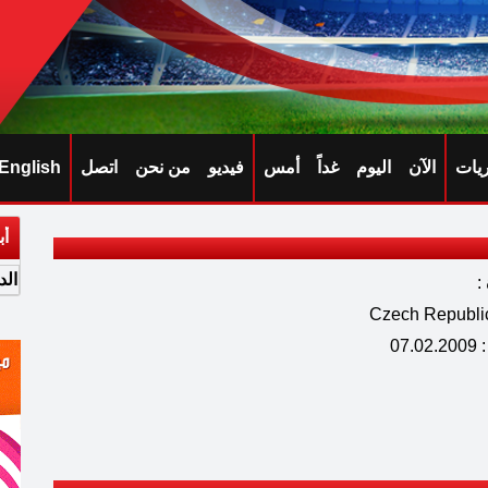
ريات
الآن
اليوم
غداً
أمس
فيديو
من نحن
اتصل
English
أب
الد
:
07.